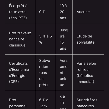
Éco-prêt à
10 à
taux zéro
0 %
20
Aucune
(éco-PTZ)
ans
Jusq
Prêt travaux
3 % à 5
u’à
Étude de
bancaire
%
15
solvabilité
classique
ans
Subve
Vers
Certificats
Varie selon
ntion
eme
d’Économie
l’offreur
(pas
nt
d’Énergie
(bénéfice
un
uniq
(CEE)
immédiat)
prêt)
ue
5 à
Prêt
6 % à
Sur critères
10
personnel
12 %
bancaires