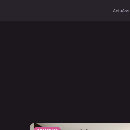
Actu
Ass