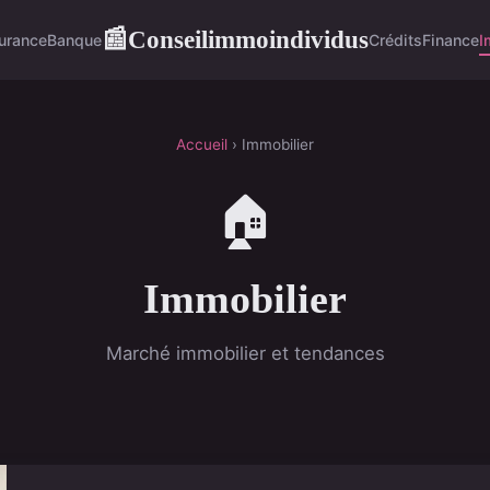
Conseilimmoindividus
📰
urance
Banque
Crédits
Finance
I
Accueil
› Immobilier
🏠
Immobilier
Marché immobilier et tendances