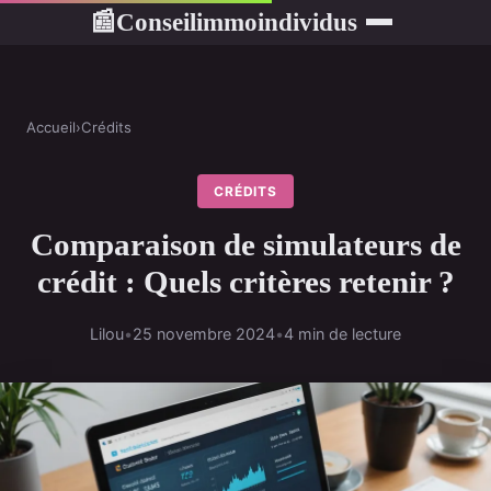
Conseilimmoindividus
📰
Accueil
›
Crédits
CRÉDITS
Comparaison de simulateurs de
crédit : Quels critères retenir ?
Lilou
•
25 novembre 2024
•
4 min de lecture