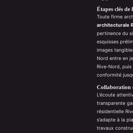
Étapes clés de 
Toute firme arc
architecturale 
pertinence du si
esquisses prélim
images tangibles
Nord entre en j
Rive-Nord, puis
conformité jusqu
Collaboration e
L’écoute attent
transparente ga
résidentielle R
s’adapte à la p
travaux construc