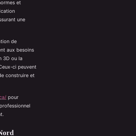
 normes et
ication
assurant une
ation de
nt aux besoins
n 3D ou la
. Ceux-ci peuvent
e construire et
ca/
pour
 professionnel
t.
 Nord