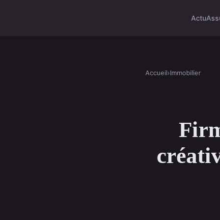
Actu
Ass
Accueil
›
Immobilier
Firm
créati