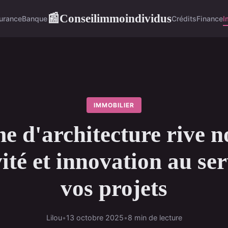
Conseilimmoindividus
📰
urance
Banque
Crédits
Finance
I
IMMOBILIER
e d'architecture rive n
vité et innovation au ser
vos projets
Lilou
•
13 octobre 2025
•
8 min de lecture