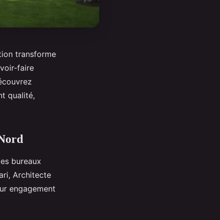
ation transforme
voir-faire
Découvrez
 qualité,
 Nord
des bureaux
ari, Architecte
leur engagement