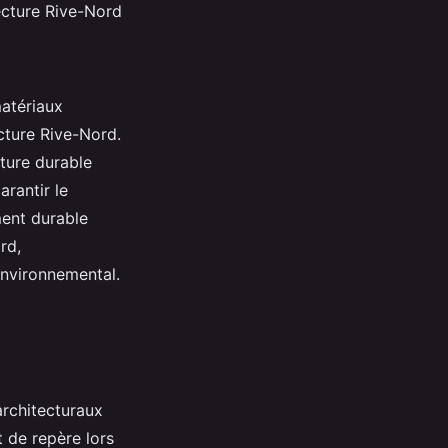
tecture Rive-Nord
matériaux
cture Rive-Nord.
ture durable
arantir le
ment durable
rd,
environnemental.
architecturaux
t de repère lors