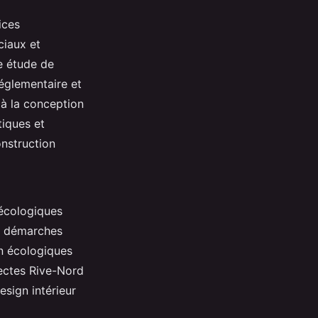
ices
ciaux et
e étude de
réglementaire et
 à la conception
tiques et
onstruction
 écologiques
es démarches
n écologiques
tectes Rive-Nord
esign intérieur