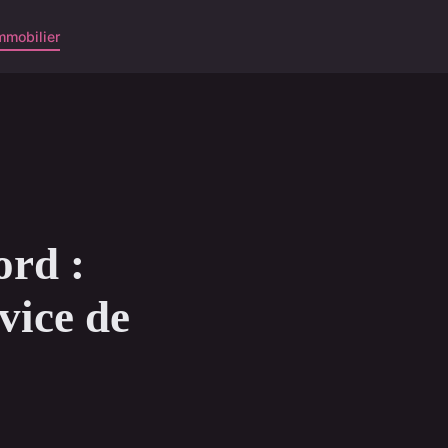
mmobilier
ord :
vice de