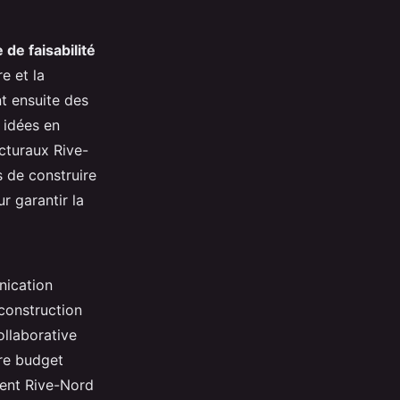
 de faisabilité
re et la
nt ensuite des
 idées en
ecturaux Rive-
s de construire
r garantir la
nication
construction
ollaborative
tre budget
ient Rive-Nord