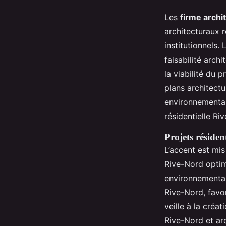
Les
firme archi
architecturaux 
institutionnels
faisabilité arch
la viabilité du 
plans architectu
environnemental
résidentielle Ri
Projets résiden
L’accent est mi
Rive-Nord optim
environnemental
Rive-Nord, favor
veille à la créa
Rive-Nord et arc